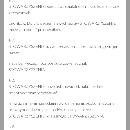
STOWARZYSZENIE opiera swą działalność na społecznej pracy
zrzeszonych
członków. Do prowadzenia swych spraw STOWARZYSZENIE
może zatrudniać pracowników.
§ 7.
STOWARZYSZENIE używa pieczęci z napisem wskazującym jej
nazwę i
siedzibę. Pieczęć może ponadto zawierać znak
STOWARZYSZENIA.
§ 8.
STOWARZYSZENIE może ustanowić odznaki i medale
honorowe oraz przyznawać
je, wraz z innymi nagrodami i wyróżnieniami, osobom fizycznym i
prawnym zasłużonym dla celów obranych przez
STOWARZYSZENIE i dla samego STOWARZYSZENIA.
§ 9.