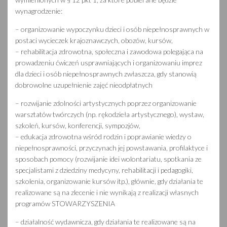
wynagrodzenie:
– organizowanie wypoczynku dzieci i osób niepełnosprawnych w
postaci wycieczek krajoznawczych, obozów, kursów,
– rehabilitacja zdrowotna, społeczna i zawodowa polegająca na
prowadzeniu ćwiczeń usprawniających i organizowaniu imprez
dla dzieci i osób niepełnosprawnych zwłaszcza, gdy stanowią
dobrowolne uzupełnienie zajęć nieodpłatnych
– rozwijanie zdolności artystycznych poprzez organizowanie
warsztatów twórczych (np. rękodzieła artystycznego), wystaw,
szkoleń, kursów, konferencji, sympozjów,
– edukacja zdrowotna wśród rodzin i poprawianie wiedzy o
niepełnosprawności, przyczynach jej powstawania, profilaktyce i
sposobach pomocy (rozwijanie idei wolontariatu, spotkania ze
specjalistami z dziedziny medycyny, rehabilitacji i pedagogiki,
szkolenia, organizowanie kursów itp.), głównie, gdy działania te
realizowane są na zlecenie i nie wynikają z realizacji własnych
programów STOWARZYSZENIA
– działalność wydawnicza, gdy działania te realizowane są na