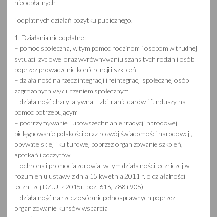
nieodpłatnych
i odpłatnych działań pożytku publicznego.
1. Działania nieodpłatne:
– pomoc społeczna, w tym pomoc rodzinom i osobom w trudnej
sytuacji życiowej oraz wyrównywaniu szans tych rodzin i osób
poprzez prowadzenie konferencji i szkoleń
– działalność na rzecz integracji i reintegracji społecznej osób
zagrożonych wykluczeniem społecznym
– działalność charytatywna – zbieranie darów i funduszy na
pomoc potrzebującym
– podtrzymywanie i upowszechnianie tradycji narodowej,
pielęgnowanie polskości oraz rozwój świadomości narodowej ,
obywatelskiej i kulturowej poprzez organizowanie szkoleń,
spotkań i odczytów
– ochrona i promocja zdrowia, w tym działalności leczniczej w
rozumieniu ustawy z dnia 15 kwietnia 2011 r. o działalności
leczniczej DZ.U. z 2015r. poz. 618, 788 i 905)
– działalność na rzecz osób niepełnosprawnych poprzez
organizowanie kursów wsparcia