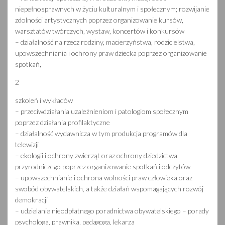
niepełnosprawnych w życiu kulturalnym i społecznym; rozwijanie
zdolności artystycznych poprzez organizowanie kursów,
warsztatów twórczych, wystaw, koncertów i konkursów
– działalność na rzecz rodziny, macierzyństwa, rodzicielstwa,
upowszechniania i ochrony praw dziecka poprzez organizowanie
spotkań,
2
szkoleń i wykładów
– przeciwdziałania uzależnieniom i patologiom społecznym
poprzez działania profilaktyczne
– działalność wydawnicza w tym produkcja programów dla
telewizji
– ekologii i ochrony zwierząt oraz ochrony dziedzictwa
przyrodniczego poprzez organizowanie spotkań i odczytów
– upowszechnianie i ochrona wolności praw człowieka oraz
swobód obywatelskich, a także działań wspomagających rozwój
demokracji
– udzielanie nieodpłatnego poradnictwa obywatelskiego – porady
psychologa, prawnika, pedagoga, lekarza