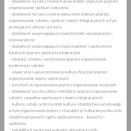
– działalność na rzecz równych praw kobiet i mężczyzn poprzez
organizowanie spotkań i odczytów
– działalność na rzecz osób w wieku emerytalnym poprzez
organizowanie szkoleń, spotkań i imprez integracyjnych w tym
promujących zdrowy styl życia
– działalność wspomagająca rozwój techniki, wynalazczości i
innowacyjności
– działalność wspomagająca rozwój wspólnot i społeczności
lokalnych poprzez spotkania integracyjne
– edukacji, oświaty i wychowania poprzez organizowanie
konferencji i szkoleń
– wspierania i upowszechniania kultury fizycznej poprzez
organizowanie imprez sportowych
– turystyki i krajoznawstwa poprzez organizowanie wycieczek
– działalność na rzecz dzieci i młodzieży poprzez organizowanie
szkoleń, zawodów sportowych i imprez integracyjnych
– kultury, sztuki, ochrony dóbr kultury i dziedzictwa narodowego
w tym organizowaniu imprez o charakterze kulturalnym dla osób
niepełnosprawnych i ogółu społeczeństwa – koncerty i
spotkania
– rehabilitacji społecznej w drodze aktywizacji osób