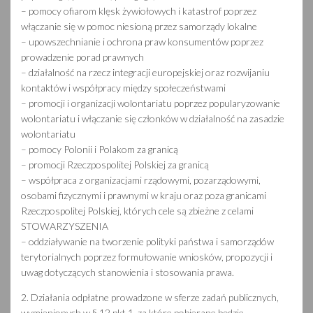
– pomocy ofiarom klęsk żywiołowych i katastrof poprzez
włączanie się w pomoc niesioną przez samorządy lokalne
– upowszechnianie i ochrona praw konsumentów poprzez
prowadzenie porad prawnych
– działalność na rzecz integracji europejskiej oraz rozwijaniu
kontaktów i współpracy między społeczeństwami
– promocji i organizacji wolontariatu poprzez popularyzowanie
wolontariatu i włączanie się członków w działalność na zasadzie
wolontariatu
– pomocy Polonii i Polakom za granicą
– promocji Rzeczpospolitej Polskiej za granicą
– współpraca z organizacjami rządowymi, pozarządowymi,
osobami fizycznymi i prawnymi w kraju oraz poza granicami
Rzeczpospolitej Polskiej, których cele są zbieżne z celami
STOWARZYSZENIA
– oddziaływanie na tworzenie polityki państwa i samorządów
terytorialnych poprzez formułowanie wniosków, propozycji i
uwag dotyczących stanowienia i stosowania prawa.
2. Działania odpłatne prowadzone w sferze zadań publicznych,
wymienionych w § 12 pkt 1, za które pobierane będzie