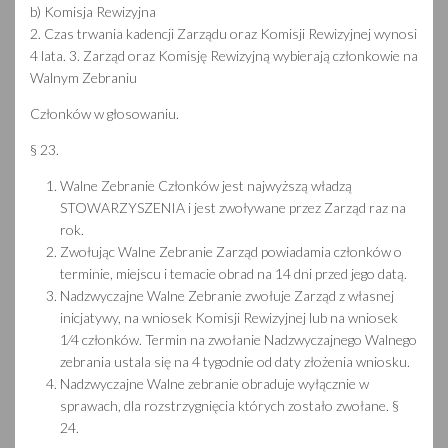
b) Komisja Rewizyjna
2. Czas trwania kadencji Zarządu oraz Komisji Rewizyjnej wynosi
4 lata. 3. Zarząd oraz Komisję Rewizyjną wybierają członkowie na
Walnym Zebraniu
Członków w głosowaniu.
§ 23.
Walne Zebranie Członków jest najwyższą władzą
STOWARZYSZENIA i jest zwoływane przez Zarząd raz na
rok.
Zwołując Walne Zebranie Zarząd powiadamia członków o
terminie, miejscu i temacie obrad na 14 dni przed jego datą.
Nadzwyczajne Walne Zebranie zwołuje Zarząd z własnej
inicjatywy, na wniosek Komisji Rewizyjnej lub na wniosek
1⁄4 członków. Termin na zwołanie Nadzwyczajnego Walnego
zebrania ustala się na 4 tygodnie od daty złożenia wniosku.
Nadzwyczajne Walne zebranie obraduje wyłącznie w
sprawach, dla rozstrzygnięcia których zostało zwołane. §
24.