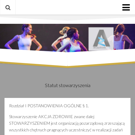
Strona główna
Stowarzyszenie „Akcja zdrowie”
Statut stowarzyszenia
Wydarzenia
Ogłoszenia
kontakt
Statut stowarzyszenia
Rozdział I POSTANOWIENIA OGÓLNE § 1.
Stowarzyszenie AKCJA ZDROWIE zwane dalej
STOWARZYSZENIEM jest organizacją pozarządową zrzeszającą
wszystkich chętnych pragnących uczestniczyć w realizacji zadań